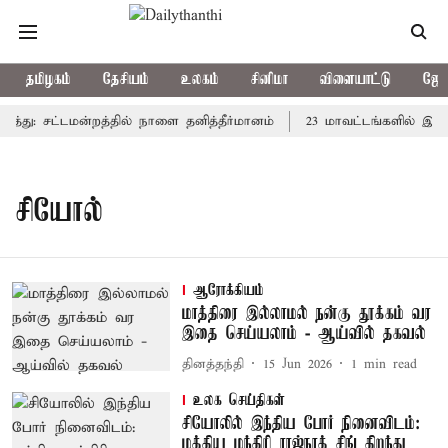
தமிழகம்
தேசியம்
உலகம்
சினிமா
விளையாட்டு
ஜோத
்த்து: சட்டமன்றத்தில் நாளை தனித்தீர்மானம்
23 மாவட்டங்களில் இரவ
சியோல்
ஆரோக்கியம்
மாத்திரை இல்லாமல் நன்கு தூக்கம் வர
இதை செய்யலாம் - ஆய்வில் தகவல்
தினத்தந்தி
15 Jun 2026
1
min read
உலக செய்திகள்
சியோலில் இந்திய போர் நினைவிடம்:
மத்திய மந்திரி ராஜ்நாத் சிங் திறந்து