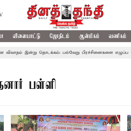
TV
மா
விளையாட்டு
ஜோதிடம்
ஆன்மிகம்
வணிகம்
தம் இன்று தொடக்கம்: பல்வேறு பிரச்சினைகளை எழுப்ப எதிர்க்கட்
்தனார் பள்ளி