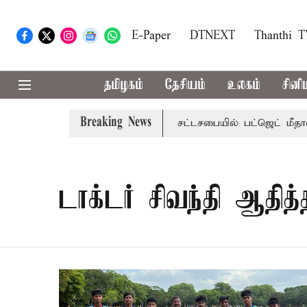
E-Paper
DTNEXT
Thanthi 
தமிழகம்
தேசியம்
உலகம்
சினி
Breaking News
்: மாற்றமா?, தடுமாற்றமா?
சட்டசபையில் பட்ஜெட் மீதான விவா
டாக்டர் சிவந்தி ஆதித