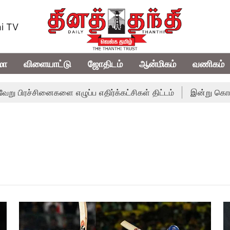
i TV
மா
விளையாட்டு
ஜோதிடம்
ஆன்மிகம்
வணிகம்
ச்சினைகளை எழுப்ப எதிர்க்கட்சிகள் திட்டம்
இன்று கொட்டப்போக