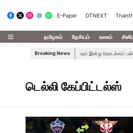
E-Paper
DTNEXT
Thanth
தமிழகம்
தேசியம்
உலகம்
சினி
Breaking News
சட்டசபையில் பட்ஜெட் மீதான விவாதம் இன்று தொடக்கம்: பல்வேறு பிர
டெல்லி கேப்பிட்டல்ஸ்