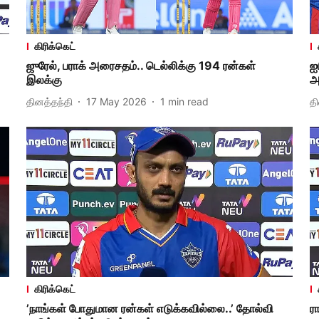
கிரிக்கெட்
ஜுரேல், பராக் அரைசதம்.. டெல்லிக்கு 194 ரன்கள்
ஐ
இலக்கு
அ
தினத்தந்தி
17 May 2026
1
min read
த
கிரிக்கெட்
’நாங்கள் போதுமான ரன்கள் எடுக்கவில்லை..’ தோல்வி
ர