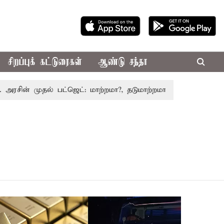
சிறப்புக் கட்டுரைகள்
ஆண்டு சந்தா
ன் முதல் பட்ஜெட்: மாற்றமா?, தடுமாற்றமா?
சட்டசபையில் பட்