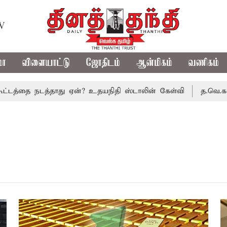
TV
மா
விளையாட்டு
ஜோதிடம்
ஆன்மிகம்
வணிகம்
த்தை நடத்தாது ஏன்? உதயநிதி ஸ்டாலின் கேள்வி
த.வெ.க. அரசி