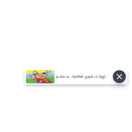
த.வெ.க. அரசின் முதல் பட்ஜெட்: