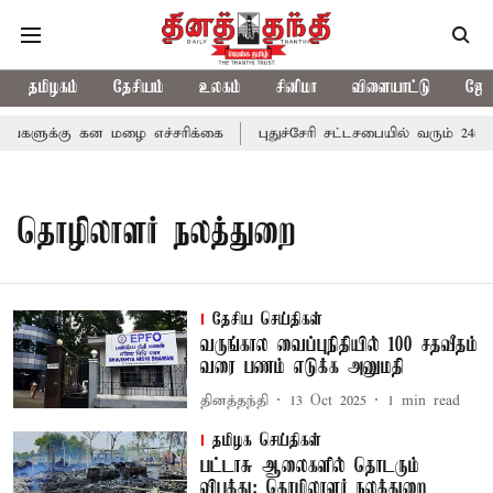
தமிழகம்
தேசியம்
உலகம்
சினிமா
விளையாட்டு
ஜோத
்களுக்கு கன மழை எச்சரிக்கை
புதுச்சேரி சட்டசபையில் வரும் 24ம் 
தொழிலாளர் நலத்துறை
தேசிய செய்திகள்
வருங்கால வைப்புநிதியில் 100 சதவீதம்
வரை பணம் எடுக்க அனுமதி
தினத்தந்தி
13 Oct 2025
1
min read
தமிழக செய்திகள்
பட்டாசு ஆலைகளில் தொடரும்
விபத்து: தொழிலாளர் நலத்துறை