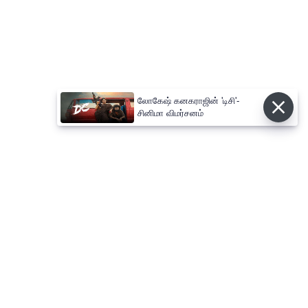
லோகேஷ் கனகராஜின் 'டிசி'-
சினிமா விமர்சனம்