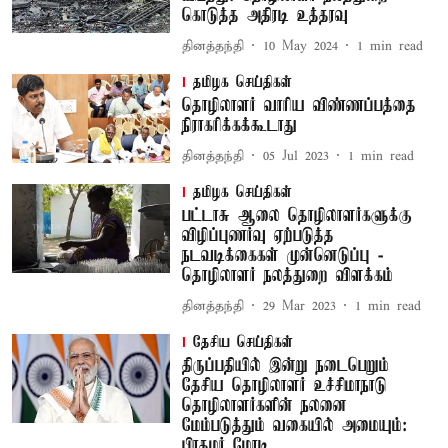
கொடுத்த அதிரடி உத்தரவு
தினத்தந்தி
10 May 2024
1
min read
தமிழக செய்திகள்
தொழிலாளர் வாரிய விண்ணப்பத்தை
நிராகரிக்கக்கூடாது
தினத்தந்தி
05 Jul 2023
1
min read
தமிழக செய்திகள்
பட்டாசு ஆலை தொழிலாளர்களுக்கு
விழிப்புணர்வு ஏற்படுத்த
நடவடிக்கைகள் முன்னெடுப்பு -
தொழிலாளர் நலத்துறை விளக்கம்
தினத்தந்தி
29 Mar 2023
1
min read
தேசிய செய்திகள்
திருப்பதியில் இன்று நடைபெறும்
தேசிய தொழிலாளர் உச்சிமாநாடு
தொழிலாளர்களின் நலனை
மேம்படுத்தும் வகையில் அமையும்:
பிரதமர் மோடி