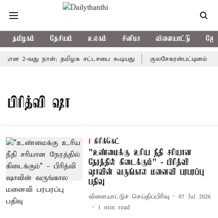
தமிழகம்
தேசியம்
உலகம்
சினிமா
விளையாட்டு
ஜோத
ீதான 2-வது நாள்; தமிழக சட்டசபை கூடியது
குலசேகரன்பட்டினம் ராக
பிரித்வி ஷா
கிரிக்கெட்
"உண்மைக்கு உரிய நீதி சரியான
நேரத்தில் கிடைக்கும்" - பிரித்வி
ஷாவின் வருங்கால மனைவி பரபரப்பு
பதிவு
விளையாட்டுச் செய்திப்பிரிவு
07 Jul 2026
1
min read