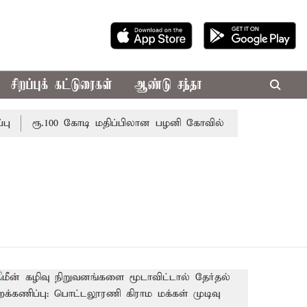
சிறப்புக் கட்டுரைகள்
ஆண்டு சந்தா
ரூ.100 கோடி மதிப்பிலான பழனி கோவில் நில மோசடி: கைதானவ