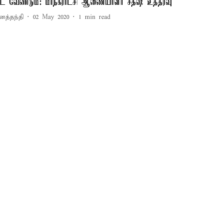
ூட வேண்டும்: மாநகராட்சி ஆணையாளர் சதீஷ் உத்தரவு
னத்தந்தி
02 May 2020
1
min read