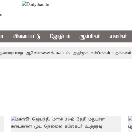
TV
மா
விளையாட்டு
ஜோதிடம்
ஆன்மிகம்
வணிகம்
ையறை ஆலோசனைக் கூட்டம்: அதிமுக எம்பிக்கள் புறக்கணிப்பு