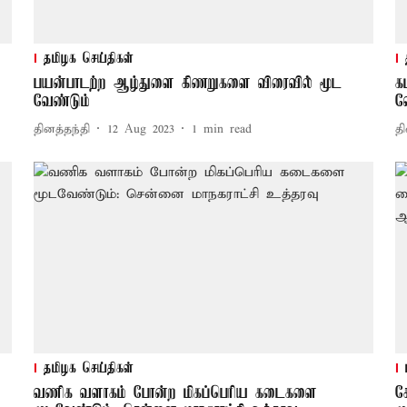
தமிழக செய்திகள்
பயன்பாடற்ற ஆழ்துளை கிணறுகளை விரைவில் மூட
க
வேண்டும்
வ
தினத்தந்தி
12 Aug 2023
1
min read
தி
தமிழக செய்திகள்
வணிக வளாகம் போன்ற மிகப்பெரிய கடைகளை
ச