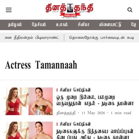
தமிழகம்
தேசியம்
உலகம்
சினிமா
விளையாட்டு
ஜோத
னை நீதிமன்றம் பிடிவாராண்ட்
தொலைநோக்கு பார்வையுடன் கூடிய வேள
Actress Tamannaah
சினிமா செய்திகள்
ஒரு முறை இல்லை, பலமுறை
வருவதுதான் காதல் - நடிகை தமன்னா
தினத்தந்தி
11 May 2026
1
min read
சினிமா செய்திகள்
நடிகைகளுக்கு இத்தகைய வாய்ப்புகள்
கிடைப்பது அரிது - நடிகை தமன்னா