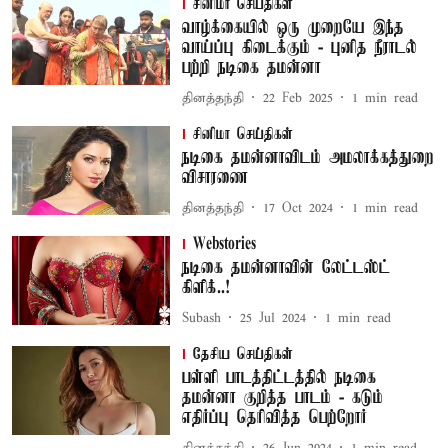
சினிமா செய்திகள்
வாழ்க்கையில் ஒரு முறையே இந்த
வாய்ப்பு கிடைக்கும் - புனித நீராடல்
பற்றி நடிகை தமன்னா
தினத்தந்தி
22 Feb 2025
1
min read
சினிமா செய்திகள்
நடிகை தமன்னாவிடம் அமலாக்கத்துறை
விசாரணை
தினத்தந்தி
17 Oct 2024
1
min read
Webstories
நடிகை தமன்னாவின் லேட்டஸ்ட்
கிளிக்..!
Subash
25 Jul 2024
1
min read
தேசிய செய்திகள்
பள்ளி பாடத்திட்டத்தில் நடிகை
தமன்னா குறித்த பாடம் - கடும்
எதிர்ப்பு தெரிவித்த பெற்றோர்