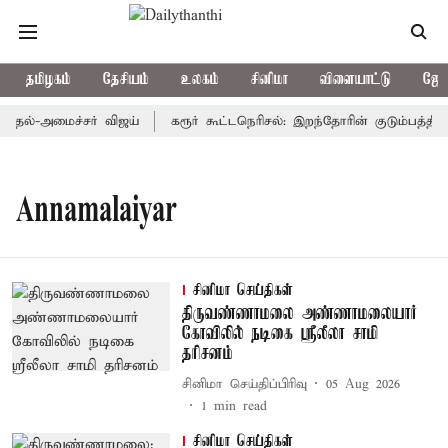
தமிழகம்
தேசியம்
உலகம்
சினிமா
விளையாட்டு
ஜோத
ுதல்-அமைச்சர் விஜய்
கரூர் கூட்டநெரிசல்: இறந்தோரின் குடும்பத்தினர
Annamalaiyar
சினிமா செய்திகள்
திருவண்ணாமலை அண்ணாமலையார்
கோவிலில் நடிகை ஸ்ரீலீலா சாமி
தரிசனம்
சினிமா செய்திப்பிரிவு
05 Aug 2026
1
min read
சினிமா செய்திகள்