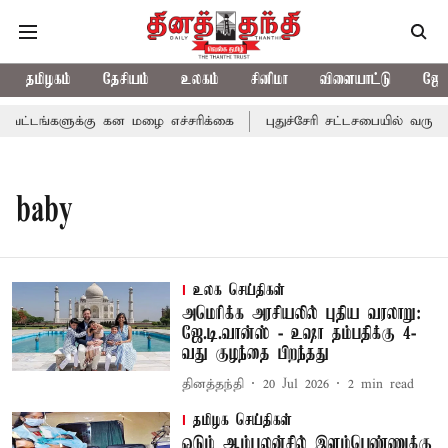
தமிழகம்
தேசியம்
உலகம்
சினிமா
விளையாட்டு
ஜோத
ட்டங்களுக்கு கன மழை எச்சரிக்கை
புதுச்சேரி சட்டசபையில் வரும் 
baby
உலக செய்திகள்
அமெரிக்க அரசியலில் புதிய வரலாறு:
ஜே.டி.வான்ஸ் - உஷா தம்பதிக்கு 4-
வது குழந்தை பிறந்தது
தினத்தந்தி
20 Jul 2026
2
min read
தமிழக செய்திகள்
ஓடும் ஆம்புலன்சில் இளம்பெண்ணுக்கு