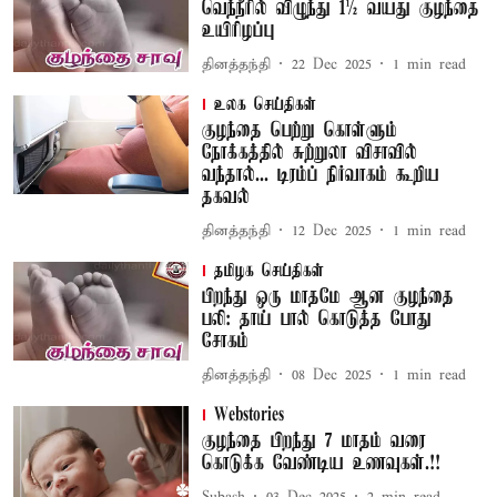
வெந்நீரில் விழுந்து 1½ வயது குழந்தை
உயிரிழப்பு
தினத்தந்தி
22 Dec 2025
1
min read
உலக செய்திகள்
குழந்தை பெற்று கொள்ளும்
நோக்கத்தில் சுற்றுலா விசாவில்
வந்தால்... டிரம்ப் நிர்வாகம் கூறிய
தகவல்
தினத்தந்தி
12 Dec 2025
1
min read
தமிழக செய்திகள்
பிறந்து ஒரு மாதமே ஆன குழந்தை
பலி: தாய் பால் கொடுத்த போது
சோகம்
தினத்தந்தி
08 Dec 2025
1
min read
Webstories
குழந்தை பிறந்து 7 மாதம் வரை
கொடுக்க வேண்டிய உணவுகள்.!!