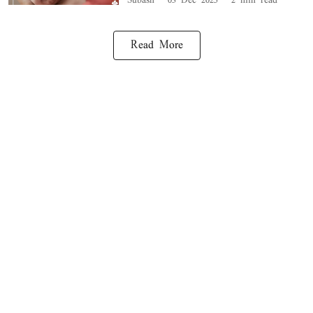
Subash
03 Dec 2025
2
min read
Read More