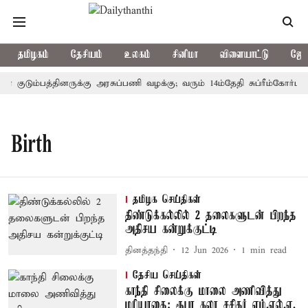
தமிழகம்
தேசியம்
உலகம்
சினிமா
விளையாட்டு
ஜோத
் குடும்பத்தினருக்கு அரசுப்பணி வழக்கு; வரும் 14ம்தேதி சுப்ரீம்கோர்ட்ட
Birth
தமிழக செய்திகள்
திண்டுக்கல்லில் 2 தலைகளுடன் பிறந்த
அதிசய கன்றுக்குட்டி
தினத்தந்தி
12 Jun 2026
1
min read
தேசிய செய்திகள்
காந்தி சிலைக்கு மாலை அணிவித்து
மரியாதை; ரூபா கலா சசிதர் எம்.எல்.ஏ.