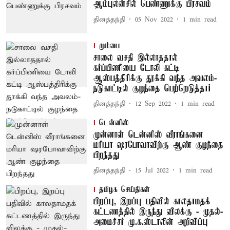
ஆம்புலன்சில் பெண்ணுக்கு பிரசவம்
தினத்தந்தி
05 Nov 2022
1
min read
மும்பை
சாலை வசதி இல்லாததால்
கர்ப்பிணியை டோலி கட்டி
ஆஸ்பத்திரிக்கு தூக்கி வந்த அவலம்-
நடுகாட்டில் குழந்தை பெற்றெடுத்தார்
தினத்தந்தி
12 Sep 2022
1
min read
டென்னிஸ்
முன்னாள் டென்னிஸ் வீராங்கனை
மரியா ஷரபோவாவிற்கு ஆண் குழந்தை
பிறந்தது
தினத்தந்தி
15 Jul 2022
1
min read
தமிழக செய்திகள்
பிறப்பு, இறப்பு பதிவில் காலதாமதக்
கட்டணத்தில் இருந்து விலக்கு - முதல்-
அமைச்சர் மு.க.ஸ்டாலின் அறிவிப்பு