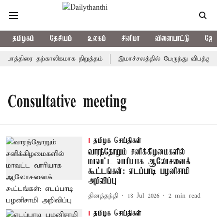
தமிழகம்
தேசியம்
உலகம்
சினிமா
விளையாட்டு
ஜோத
யாத்திரை தற்காலிகமாக நிறுத்தம்
இமாச்சலத்தில் பேருந்து விபத்து; 
Consultative meeting
தமிழக செய்திகள்
வாரந்தோறும் சனிக்கிழமைகளில்
மாவட்ட வாரியாக ஆலோசனைக்
கூட்டங்கள்: எடப்பாடி பழனிசாமி
அறிவிப்பு
தினத்தந்தி
18 Jul 2026
2
min read
தமிழக செய்திகள்