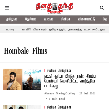
தமிழகம்
தேசியம்
உலகம்
சினிமா
விளையாட்டு
ஜோத
ஜய் உரை
காவிரி விவகாரம்: தமிழகத்தில் அனைத்து கட்சி கூட்டத்தை 
Hombale Films
சினிமா செய்திகள்
நடிகர் சூர்யா பிறந்த நாள்: சிறப்பு
போஸ்டர் வெளியிட்ட வாழ்த்திய
படக்குழு
சினிமா செய்திப்பிரிவு
23 Jul 2026
1
min read
சினிமா செய்திகள்