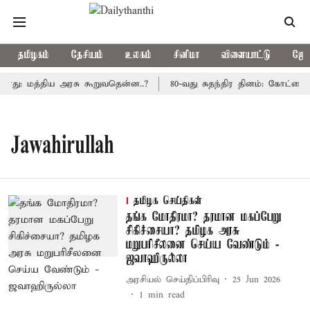
தமிழகம்
தேசியம்
உலகம்
சினிமா
விளையாட்டு
ஜோத
ாது: மத்திய அரசு கூறுவதென்ன..?
80-வது சுதந்திர தினம்: கோட்டை 
Jawahirullah
தமிழக செய்திகள்
தங்க மோதிரமா? தரமான மகப்பேறு
சிகிச்சையா? தமிழக அரசு
மறுபரிசீலனை செய்ய வேண்டும் -
ஜவாஹிருல்லா
அரசியல் செய்திப்பிரிவு
25 Jun 2026
1
min read