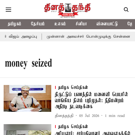
தமிழகம்
தேசியம்
உலகம்
சினிமா
விளையாட்டு
ஜோத
ர் விஜய் அழைப்பு
முன்னாள் அமைச்சர் பொன்முடிக்கு சென்னை நீதிம
money seized
தமிழக செய்திகள்
திருட்டுப் பணத்தில் மனைவி பெயரில்
வாங்கிய நிலம் பறிமுதல்: நீதிமன்றம்
அதிரடி நடவடிக்கை
தினத்தந்தி
05 Jul 2026
1
min read
தமிழக செய்திகள்
அரியலூர்: சார்பதிவாளர் அலுவலகத்தில்