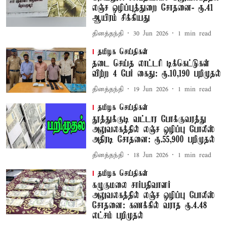
லஞ்ச ஒழிப்புத்துறை சோதனை- ரூ.41
ஆயிரம் சிக்கியது
தினத்தந்தி
30 Jun 2026
1
min read
தமிழக செய்திகள்
தடை செய்த லாட்டரி டிக்கெட்டுகள்
விற்ற 4 பேர் கைது: ரூ.10,190 பறிமுதல்
தினத்தந்தி
19 Jun 2026
1
min read
தமிழக செய்திகள்
தூத்துக்குடி வட்டார போக்குவரத்து
அலுவலகத்தில் லஞ்ச ஒழிப்பு போலீஸ்
அதிரடி சோதனை: ரூ.55,900 பறிமுதல்
தினத்தந்தி
18 Jun 2026
1
min read
தமிழக செய்திகள்
கழுகுமலை சார்பதிவாளர்
அலுவலகத்தில் லஞ்ச ஒழிப்பு போலீஸ்
சோதனை: கணக்கில் வராத ரூ.4.48
லட்சம் பறிமுதல்