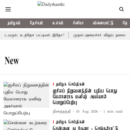
தமிழகம்
தேசியம்
உலகம்
சினிமா
விளையாட்டு
ஜோத
யரும்: உத்தேச பட்டியல் இதோ!
முதல்-அமைச்சர் விஜய் தலைமையில் இ
New
தமிழக செய்திகள்
ஐசிஎப் நிறுவனத்தின் புதிய பொது
மேலாளராக மனிஷ் அகர்வால்
பொறுப்பேற்பு
தினத்தந்தி
01 Aug 2026
1
min read
தமிழக செய்திகள்
சென்னை கடற்கரை - செங்கல்பட்டு