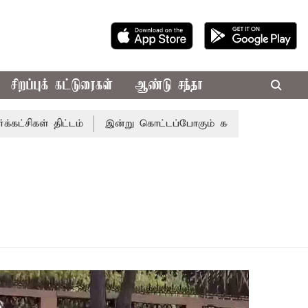
சிறப்புக் கட்டுரைகள்
ஆண்டு சந்தா
ள் திட்டம்
இன்று கொட்டப்போகும் கனமழை.. எந்தெந்த மாவட்