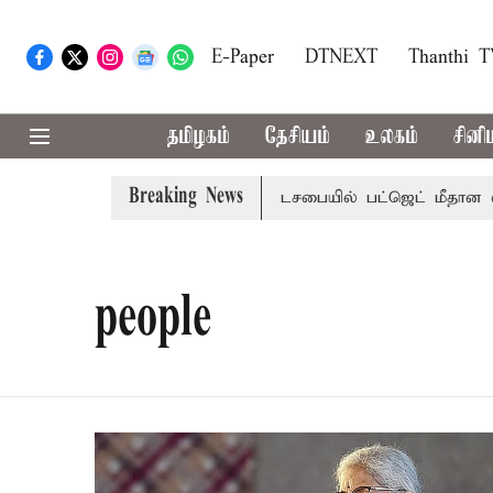
E-Paper
DTNEXT
Thanthi 
தமிழகம்
தேசியம்
உலகம்
சினி
Breaking News
மாற்றமா?, தடுமாற்றமா?
சட்டசபையில் பட்ஜெட் மீதான விவாதம்
people