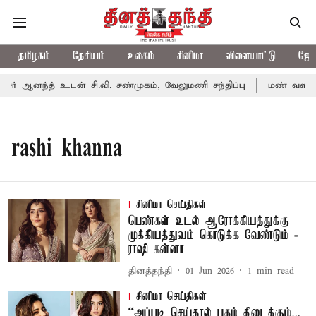
தமிழகம்
தேசியம்
உலகம்
சினிமா
விளையாட்டு
ஜோத
ர் ஆனந்த் உடன் சி.வி. சண்முகம், வேலுமணி சந்திப்பு
மண் வளம் ப
rashi khanna
சினிமா செய்திகள்
பெண்கள் உடல் ஆரோக்கியத்துக்கு
முக்கியத்துவம் கொடுக்க வேண்டும் -
ராஷி கன்னா
தினத்தந்தி
01 Jun 2026
1
min read
சினிமா செய்திகள்
“அப்படி செய்தால் புகழ் கிடைக்கும்…