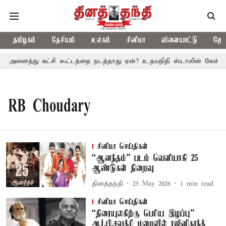
தமிழகம்
தேசியம்
உலகம்
சினிமா
விளையாட்டு
ஜோத
ல் அனைத்து கட்சி கூட்டத்தை நடத்தாது ஏன்? உதயநிதி ஸ்டாலின் கேள்வி
RB Choudary
சினிமா செய்திகள்
“ஆனந்தம்” படம் வெளியாகி 25
ஆண்டுகள் நிறைவு
தினத்தந்தி
25 May 2026
1
min read
சினிமா செய்திகள்
“திரையுலகிற்கு பெரிய இழப்பு” –
ஆர்.பி.சவுத்ரி மறைவில் ரஜினிகாந்த்