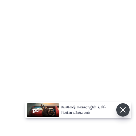
லோகேஷ் கனகராஜின் 'டிசி'-
சினிமா விமர்சனம்