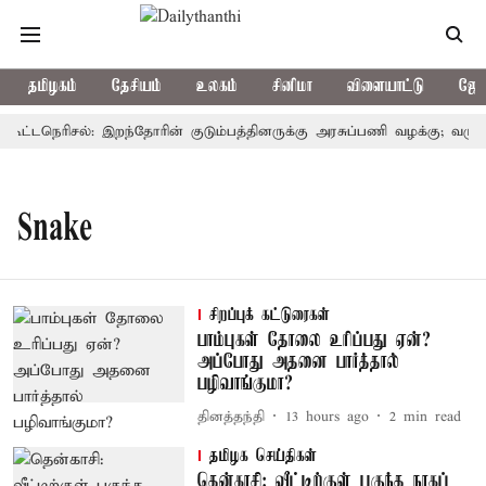
தமிழகம்
தேசியம்
உலகம்
சினிமா
விளையாட்டு
ஜோத
 கூட்டநெரிசல்: இறந்தோரின் குடும்பத்தினருக்கு அரசுப்பணி வழக்கு; வரும் 
Snake
சிறப்புக் கட்டுரைகள்
பாம்புகள் தோலை உரிப்பது ஏன்?
அப்போது அதனை பார்த்தால்
பழிவாங்குமா?
தினத்தந்தி
13 hours ago
2
min read
தமிழக செய்திகள்
தென்காசி: வீட்டிற்குள் புகுந்த நாகப்