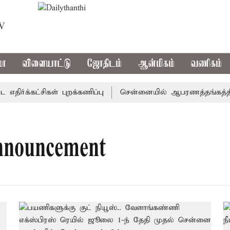
TV
மா
விளையாட்டு
ஜோதிடம்
ஆன்மிகம்
வணிகம்
ர்க்கட்சிகள் புறக்கணிப்பு
சென்னையில் ஆபரணத்தங்கத்தின் வி
nnouncement