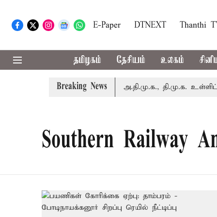
E-Paper
DTNEXT
Thanthi 
தமிழகம்
தேசியம்
உலகம்
சினி
Breaking News
 இன்று எம்.பி.க்கள் கூட்டம்: அ.தி.மு.க., தி.மு.க. உள்ளிட்ட எதி
Southern Railway A