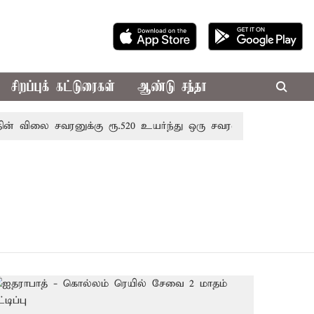
சிறப்புக் கட்டுரைகள்
ஆண்டு சந்தா
லை சவரனுக்கு ரூ.520 உயர்ந்து ஒரு சவரன் ரூ.1,11,720க்கு வ