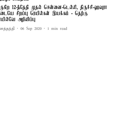
ருகிற 12-ந்தேதி முதல் சென்னை-டெல்லி, திருச்சி-ஹவுரா
டையே சிறப்பு ரெயில்கள் இயக்கம் - தெற்கு
ெயில்வே அறிவிப்பு
னத்தந்தி
06 Sep 2020
1
min read