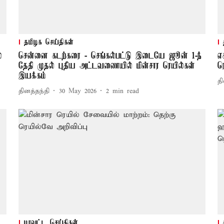
தமிழக செய்திகள்
்
சென்னை கடற்கரை - செங்கல்பட்டு இடையே ஜூன் 1-ந்
எ
தேதி முதல் புதிய அட்டவணையில் மின்சார ரெயில்கள்
ர
இயக்கம்
தி
தினத்தந்தி
30 May 2026
2
min read
மாவட்ட செய்திகள்