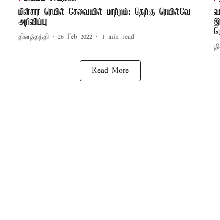
மின்சார ரெயில் சேவையில் மாற்றம்: தெற்கு ரெயில்வே
வ
அறிவிப்பு
இ
ர
தினத்தந்தி
26 Feb 2022
1
min read
தி
Read More