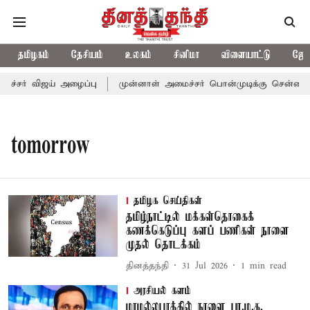
தமிழகம்
தேசியம்
உலகம்
சினிமா
விளையாட்டு
ஜோத
ச்சர் விஜய் அழைப்பு
முன்னாள் அமைச்சர் பொன்முடிக்கு சென்னை நீத
tomorrow
தமிழக செய்திகள்
தமிழ்நாட்டில் மக்கள்தொகைக்
கணக்கெடுப்பு களப் பணிகள் நாளை
முதல் தொடக்கம்
தினத்தந்தி
31 Jul 2026
1
min read
அரசியல் களம்
மாமல்லபுரத்தில் நாளை பா.ம.க.