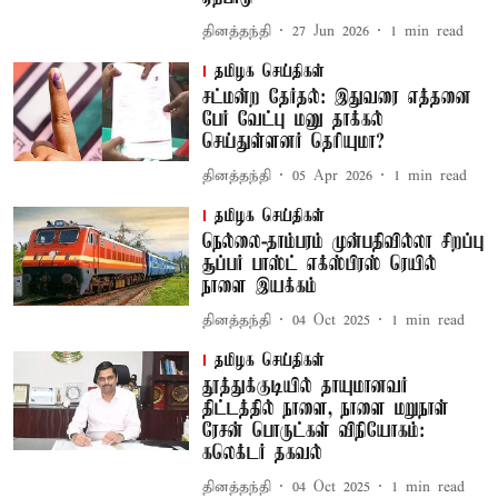
தினத்தந்தி
27 Jun 2026
1
min read
தமிழக செய்திகள்
சட்மன்ற தேர்தல்: இதுவரை எத்தனை
பேர் வேட்பு மனு தாக்கல்
செய்துள்ளனர் தெரியுமா?
தினத்தந்தி
05 Apr 2026
1
min read
தமிழக செய்திகள்
நெல்லை-தாம்பரம் முன்பதிவில்லா சிறப்பு
சூப்பர் பாஸ்ட் எக்ஸ்பிரஸ் ரெயில்
நாளை இயக்கம்
தினத்தந்தி
04 Oct 2025
1
min read
தமிழக செய்திகள்
தூத்துக்குடியில் தாயுமானவர்
திட்டத்தில் நாளை, நாளை மறுநாள்
ரேசன் பொருட்கள் விநியோகம்:
கலெக்டர் தகவல்
தினத்தந்தி
04 Oct 2025
1
min read