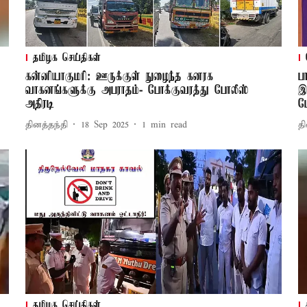
தமிழக செய்திகள்
கன்னியாகுமரி: ஊருக்குள் நுழைந்த கனரக
ப
வாகனங்களுக்கு அபராதம்- போக்குவரத்து போலீஸ்
இ
அதிரடி
ப
தினத்தந்தி
18 Sep 2025
1
min read
தி
தமிழக செய்திகள்