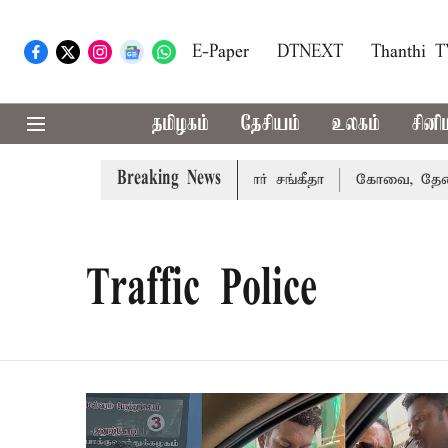
E-Paper
DTNEXT
Thanthi 
தமிழகம்
தேசியம்
உலகம்
சினி
Breaking News
ாகரத்து வழக்கை வாபஸ் பெற்றார் சங்கீதா
கோவை, தேனி,நீலகி
Traffic Police