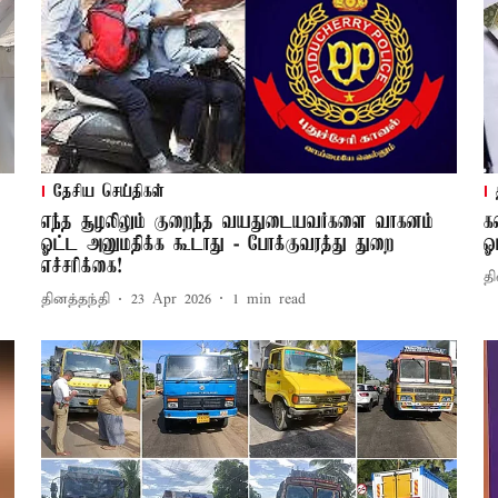
தேசிய செய்திகள்
்
எந்த சூழலிலும் குறைந்த வயதுடையவர்களை வாகனம்
க
ஓட்ட அனுமதிக்க கூடாது - போக்குவரத்து துறை
ஓ
எச்சரிக்கை!
தி
தினத்தந்தி
23 Apr 2026
1
min read