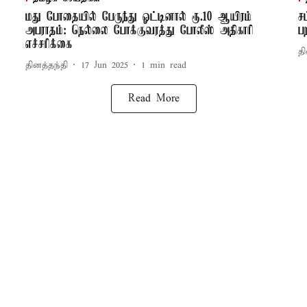
மது போதையில் பேருந்து ஓட்டினால் ரூ.10 ஆயிரம்
ச
அபராதம்: நெல்லை போக்குவரத்து போலீஸ் அதிகாரி
ப
எச்சரிக்கை
தி
தினத்தந்தி
17 Jun 2025
1
min read
Read More