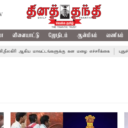
TV
மா
விளையாட்டு
ஜோதிடம்
ஆன்மிகம்
வணிகம்
ரி ஆகிய மாவட்டங்களுக்கு கன மழை எச்சரிக்கை
புதுச்சேரி