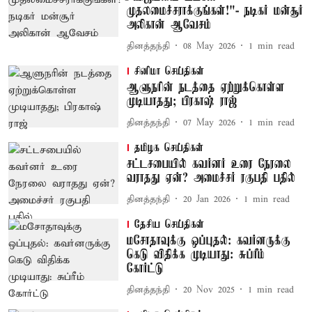
முதலமைச்சராக்குங்கள்!"- நடிகர் மன்சூர்
அலிகான் ஆவேசம்
தினத்தந்தி
08 May 2026
1
min read
சினிமா செய்திகள்
ஆளுநரின் நடத்தை ஏற்றுக்கொள்ள
முடியாதது; பிரகாஷ் ராஜ்
தினத்தந்தி
07 May 2026
1
min read
தமிழக செய்திகள்
சட்டசபையில் கவர்னர் உரை நேரலை
வராதது ஏன்? அமைச்சர் ரகுபதி பதில்
தினத்தந்தி
20 Jan 2026
1
min read
தேசிய செய்திகள்
மசோதாவுக்கு ஒப்புதல்: கவர்னருக்கு
கெடு விதிக்க முடியாது: சுப்ரீம்
கோர்ட்டு
தினத்தந்தி
20 Nov 2025
1
min read