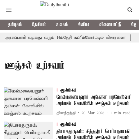
தமிழகம்
தேசியம்
உலகம்
சினிமா
விளையாட்டு
ஜோத
ு அரசுப்பணி வழக்கு; வரும் 14ம்தேதி சுப்ரீம்கோர்ட்டில் விசாரணை
அமர
ஊஞ்சல் உற்சவம்
ஆன்மிகம்
மேல்மலையனூர் அங்காள பரமேஸ்வரி
அம்மன் கோவிலில் ஊஞ்சல் உற்சவம்
தினத்தந்தி
20 Mar 2026
1
min read
ஆன்மிகம்
தியாகதுருகம்: சித்தலூர் பெரியநாயகி
அம்மன் கோவிலில் ஊஞ்சல் உற்சவம்