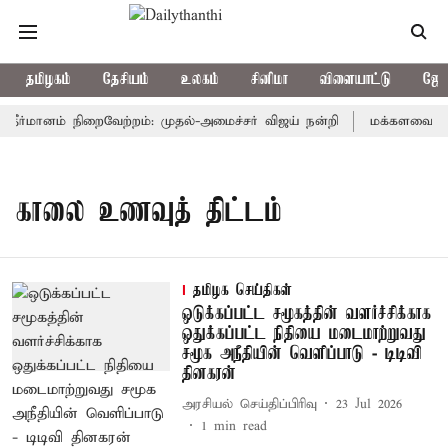
தமிழகம்
தேசியம்
உலகம்
சினிமா
விளையாட்டு
ஜோத
ு தீர்மானம் நிறைவேற்றம்: முதல்-அமைச்சர் விஜய் நன்றி
மக்களவையில் த
காலை உணவுத் திட்டம்
தமிழக செய்திகள்
ஒடுக்கப்பட்ட சமூகத்தின் வளர்ச்சிக்காக
ஒதுக்கப்பட்ட நிதியை மடைமாற்றுவது
சமூக அநீதியின் வெளிப்பாடு - டிடிவி
தினகரன்
அரசியல் செய்திப்பிரிவு
23 Jul 2026
1
min read