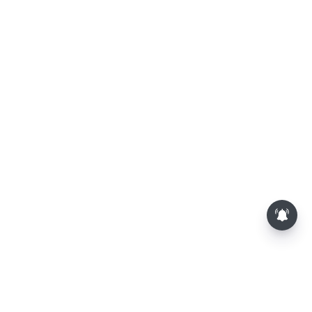
அரசு நிகழ்ச்சிகளில் முதலில்
தமிழ்த்தாய் வாழ்த்து பாடுவது
கட்டாயம்