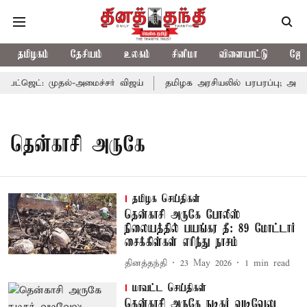
தமிழகம்
தேசியம்
உலகம்
சினிமா
விளையாட்டு
ஜோத
்ஜெட்: முதல்-அமைச்சர் விஜய்
தமிழக அரசியலில் பரபரப்பு; அமைச்
தென்காசி அருகே
தமிழக செய்திகள்
தென்காசி அருகே போலீஸ்
நிலையத்தில் பயங்கர தீ: 89 மோட்டார்
சைக்கிள்கள் எரிந்து நாசம்
தினத்தந்தி
23 May 2026
1
min read
மாவட்ட செய்திகள்
தென்காசி அருகே நடிகர் வடிவேலு