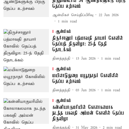
திருநாங்கூரில் 54 ஆண்டுகளுக்கு பிறகு
தெப்ப உற்சவம்
ஆன்மிகச் செய்திப்பிரிவு
22 Jun 2026
1
min read
ஆன்மிகம்
திருச்சானூர் பத்மாவதி தாயார் கோவில்
தெப்பத் திருவிழா: 25-ந் தேதி
தொடக்கம்
தினத்தந்தி
15 Jun 2026
1
min read
ஆன்மிகம்
மயிலாடுதுறை மயூரநாதர் கோவிலில்
தெப்ப உற்சவம்
தினத்தந்தி
03 Jun 2026
1
min read
ஆன்மிகம்
கன்னியாகுமரியில் கோலாகலமாக
நடந்த பகவதி அம்மன் கோவில் தெப்ப
திருவிழா
தினத்தந்தி
31 May 2026
2
min read