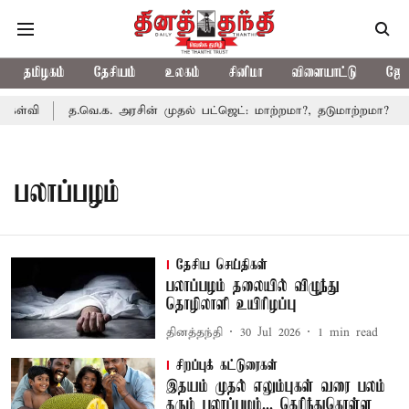
தமிழகம்
தேசியம்
உலகம்
சினிமா
விளையாட்டு
ஜோத
ேள்வி
த.வெ.க. அரசின் முதல் பட்ஜெட்: மாற்றமா?, தடுமாற்றமா?
பலாப்பழம்
தேசிய செய்திகள்
பலாப்பழம் தலையில் விழுந்து
தொழிலாளி உயிரிழப்பு
தினத்தந்தி
30 Jul 2026
1
min read
சிறப்புக் கட்டுரைகள்
இதயம் முதல் எலும்புகள் வரை பலம்
தரும் பலாப்பழம்... தெரிந்துகொள்ள