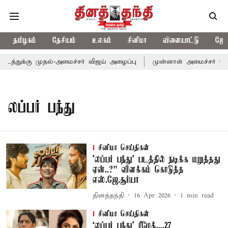
தமிழகம்
தேசியம்
உலகம்
சினிமா
விளையாட்டு
ஜோத
டத்துக்கு முதல்-அமைச்சர் விஜய் அழைப்பு
முன்னாள் அமைச்சர் பொன்
லப்பர் பந்து
சினிமா செய்திகள்
'லப்பர் பந்து' படத்தில் நடிக்க மறுத்தது
ஏன்..?" விளக்கம் கொடுத்த
எஸ்.ஜே.சூர்யா
தினத்தந்தி
16 Apr 2026
1
min read
சினிமா செய்திகள்
‘லப்பர் பந்து’ ரீமேக்....27