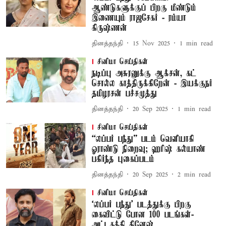
ஆண்டுகளுக்குப் பிறகு மீண்டும்
இணையும் ராஜசேகர் - ரம்யா
கிருஷ்ணன்
தினத்தந்தி
15 Nov 2025
1
min read
சினிமா செய்திகள்
நடிப்பு அசுரனுக்கு ஆக்சன், கட்
சொல்ல காத்திருக்கிறேன் - இயக்குநர்
தமிழரசன் பச்சமுத்து
தினத்தந்தி
20 Sep 2025
1
min read
சினிமா செய்திகள்
“லப்பர் பந்து” படம் வெளியாகி
ஓராண்டு நிறைவு; ஹரிஷ் கல்யாண்
பகிர்ந்த புகைப்படம்
தினத்தந்தி
20 Sep 2025
2
min read
சினிமா செய்திகள்
‘லப்பர் பந்து' படத்துக்கு பிறகு
கைவிட்டு போன 100 படங்கள்-
அட்டகத்தி தினேஷ்