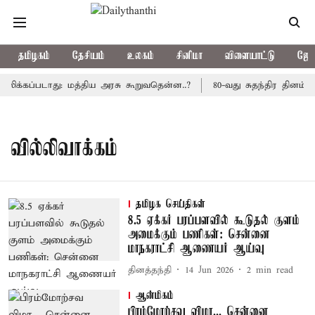
தமிழகம்
தேசியம்
உலகம்
சினிமா
விளையாட்டு
ஜோத
லிக்கப்படாது: மத்திய அரசு கூறுவதென்ன..?
80-வது சுதந்திர தினம்:
வில்லிவாக்கம்
தமிழக செய்திகள்
8.5 ஏக்கர் பரப்பளவில் கூடுதல் குளம்
அமைக்கும் பணிகள்: சென்னை
மாநகராட்சி ஆணையர் ஆய்வு
தினத்தந்தி
14 Jun 2026
2
min read
ஆன்மிகம்
பிரம்மோற்சவ விழா... சென்னை