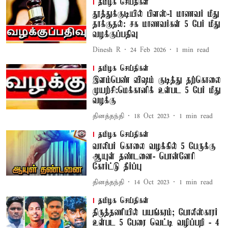
தமிழக செய்திகள்
தூத்துக்குடியில் பிளஸ்-1 மாணவர் மீது
தாக்குதல்: சக மாணவர்கள் 5 பேர் மீது
வழக்குப்பதிவு
Dinesh R
24 Feb 2026
1
min read
தமிழக செய்திகள்
இளம்பெண் விஷம் குடித்து தற்கொலை
முயற்சி:மெக்கானிக் உள்பட 5 பேர் மீது
வழக்கு
தினத்தந்தி
18 Oct 2023
1
min read
தமிழக செய்திகள்
வாலிபர் கொலை வழக்கில் 5 பேருக்கு
ஆயுள் தண்டனை- பொன்னேரி
கோர்ட்டு தீர்ப்பு
தினத்தந்தி
14 Oct 2023
1
min read
தமிழக செய்திகள்
திருத்தணியில் பயங்கரம்; போலீஸ்காரர்
உள்பட 5 பேரை வெட்டி வழிப்பறி - 4