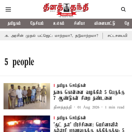
தமிழகம்
தேசியம்
உலகம்
சினிமா
விளையாட்டு
ஜோத
.க. அரசின் முதல் பட்ஜெட்: மாற்றமா?, தடுமாற்றமா?
சட்டசபையில் பட
5 people
தமிழக செய்திகள்
நகை கொள்ளை வழக்கில் 5 பேருக்கு
7 ஆண்டுகள் சிறை தண்டனை
தினத்தந்தி
01 Aug 2026
1
min read
தமிழக செய்திகள்
'ரூட் தல' பிரச்சினை: மெரினாவில்
கல்லூரி மாணவருக்கு கத்திக்குத்து- 5