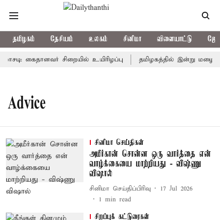
தமிழகம்
தேசியம்
உலகம்
சினிமா
விளையாட்டு
ஜோத
ோசடி: கைதானவர் சிறையில் உயிரிழப்பு
தமிழகத்தில் இன்று மழைக்க
Advice
சினிமா செய்திகள்
அமீர்கான் சொன்ன ஒரு வார்த்தை என்
வாழ்க்கையை மாற்றியது - விஷ்ணு
விஷால்
சினிமா செய்திப்பிரிவு
17 Jul 2026
1
min read
சிறப்புக் கட்டுரைகள்