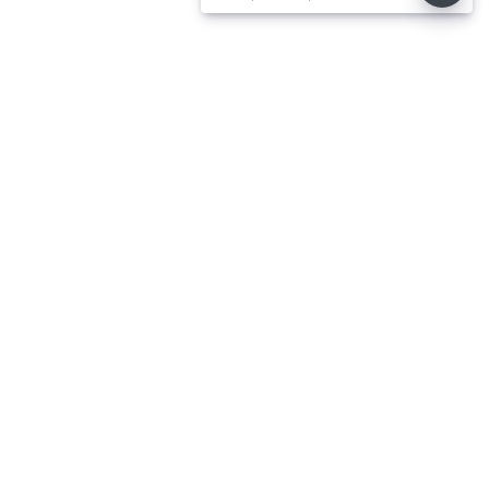
08.08.2026
⌄
செய்திகள்
⌄
விளையாட்டு
⌄
சினிமா