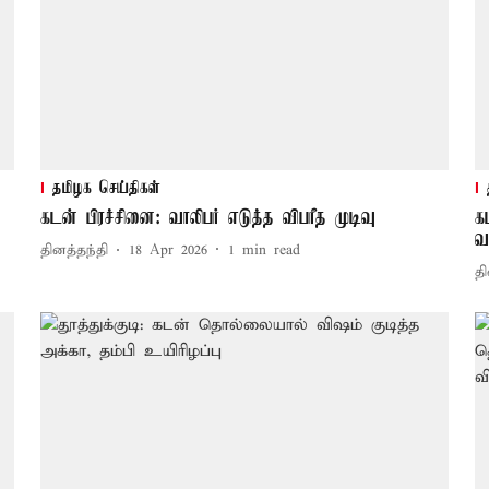
தமிழக செய்திகள்
கடன் பிரச்சினை: வாலிபர் எடுத்த விபரீத முடிவு
க
வ
தினத்தந்தி
18 Apr 2026
1
min read
தி