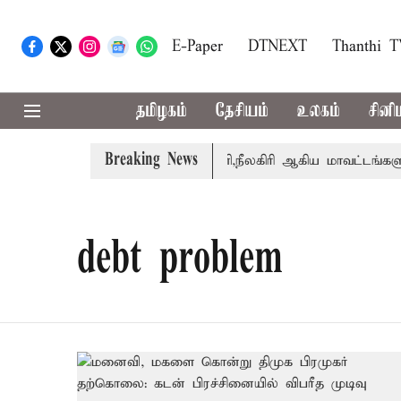
E-Paper
DTNEXT
Thanthi 
தமிழகம்
தேசியம்
உலகம்
சினி
Breaking News
ற்றார் சங்கீதா
கோவை, தேனி,நீலகிரி ஆகிய மாவட்டங்களுக்
debt problem