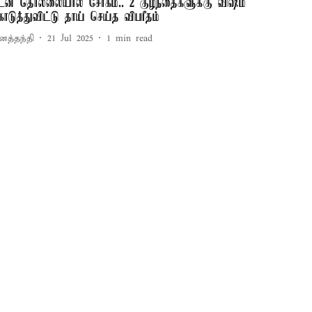
டன் தொல்லையால் சோகம்.. 2 குழந்தைகளுக்கு விஷம்
ொடுத்துவிட்டு தாய் செய்த விபரீதம்
னத்தந்தி
21 Jul 2025
1
min read