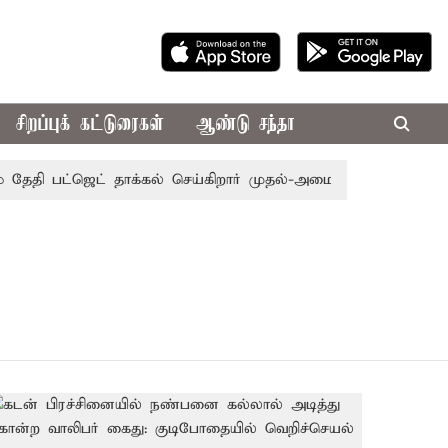
சிறப்புக் கட்டுரைகள்
ஆண்டு சந்தா
தேதி பட்ஜெட் தாக்கல் செய்கிறார் முதல்-அமைச்சர் ரங்கசாமி
எ