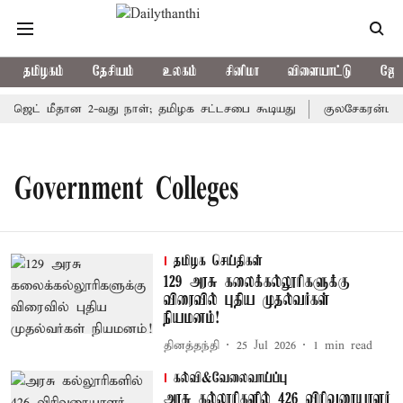
தமிழகம்
தேசியம்
உலகம்
சினிமா
விளையாட்டு
ஜோத
ட்ஜெட் மீதான 2-வது நாள்; தமிழக சட்டசபை கூடியது
குலசேகரன்பட்டி
Government Colleges
தமிழக செய்திகள்
129 அரசு கலைக்கல்லூரிகளுக்கு
விரைவில் புதிய முதல்வர்கள்
நியமனம்!
தினத்தந்தி
25 Jul 2026
1
min read
கல்வி&வேலைவாய்ப்பு
அரசு கல்லூரிகளில் 426 விரிவுரையாளர்