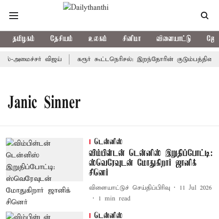
தமிழகம்
தேசியம்
உலகம்
சினிமா
விளையாட்டு
ஜோத
தல்-அமைச்சர் விஜய்
கரூர் கூட்டநெரிசல்: இறந்தோரின் குடும்பத்தினருக
Janic Sinner
டென்னிஸ்
விம்பிள்டன் டென்னிஸ் இறுதிப்போட்டி:
ஸ்வெரேவுடன் மோதுகிறார் ஜானிக்
சினெர்
விளையாட்டுச் செய்திப்பிரிவு
11 Jul 2026
1
min read
டென்னிஸ்