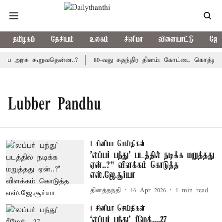
தமிழகம்
தேசியம்
உலகம்
சினிமா
விளையாட்டு
ஜோத
திய அரசு கூறுவதென்ன..?
80-வது சுதந்திர தினம்: கோட்டை கொத்தளத்
Lubber Pandhu
சினிமா செய்திகள்
'லப்பர் பந்து' படத்தில் நடிக்க மறுத்தது
ஏன்..?" விளக்கம் கொடுத்த
எஸ்.ஜே.சூர்யா
தினத்தந்தி
16 Apr 2026
1
min read
சினிமா செய்திகள்
‘லப்பர் பந்து’ ரீமேக்....27