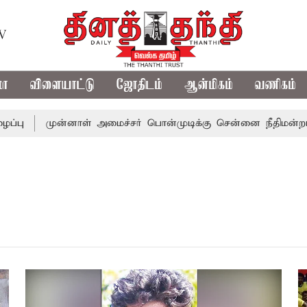
TV
மா
விளையாட்டு
ஜோதிடம்
ஆன்மிகம்
வணிகம்
்பு
முன்னாள் அமைச்சர் பொன்முடிக்கு சென்னை நீதிமன்றம் ப