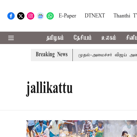
E-Paper
DTNEXT
Thanthi 
தமிழகம்
தேசியம்
உலகம்
சினி
Breaking News
ாரம்: எம்.பி.க்கள் கூட்டத்துக்கு முதல்-அமைச்சர் விஜய் அழைப
jallikattu