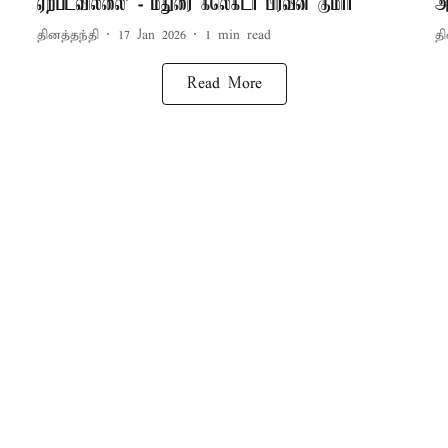
ஏற்படவில்லை’ - மதுரை கலெக்டர் பிரவீன் குமார்
அ
தினத்தந்தி
17 Jan 2026
1
min read
தி
Read More