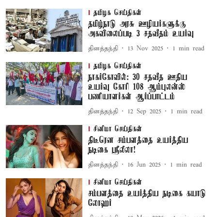
தமிழக செய்திகள்
தமிழ்நாடு அரசு ஊழியர்களுக்கு
அகவிலைப்படி 3 சதவீதம் உயர்வு
தினத்தந்தி
13 Nov 2025
1
min read
தமிழக செய்திகள்
நாகர்கோவில்: 30 சதவீத ஊதிய
உயர்வு கோரி 108 ஆம்புலன்ஸ்
பணியாளர்கள் ஆர்ப்பாட்டம்
தினத்தந்தி
12 Sep 2025
1
min read
சினிமா செய்திகள்
திடீரென சம்பளத்தை உயர்த்திய
நடிகை ஸ்ரீலீலா!
தினத்தந்தி
16 Jun 2025
1
min read
சினிமா செய்திகள்
சம்பளத்தை உயர்த்திய நடிகை கயாடு
லோஹர்