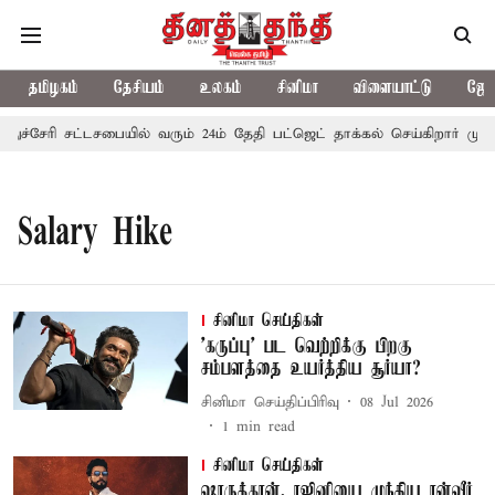
தமிழகம்
தேசியம்
உலகம்
சினிமா
விளையாட்டு
ஜோத
துச்சேரி சட்டசபையில் வரும் 24ம் தேதி பட்ஜெட் தாக்கல் செய்கிறார் முதல
Salary Hike
சினிமா செய்திகள்
'கருப்பு' பட வெற்றிக்கு பிறகு
சம்பளத்தை உயர்த்திய சூர்யா?
சினிமா செய்திப்பிரிவு
08 Jul 2026
1
min read
சினிமா செய்திகள்
ஷாருக்கான், ரஜினியை முந்திய ரன்வீர்