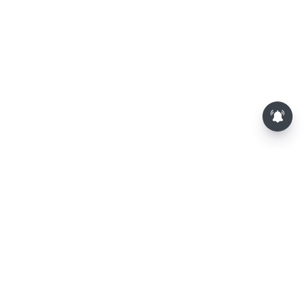
முதல்-அமைச்சர் விஜய்
தலைமையில் இன்று அனைத்து
கட்சி எம்.பி.க்கள் கூட்டம் -