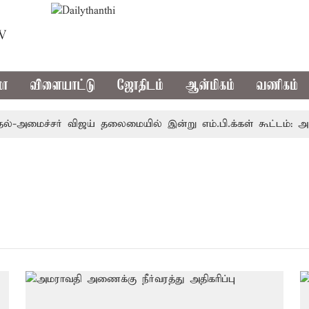
TV
மா
விளையாட்டு
ஜோதிடம்
ஆன்மிகம்
வணிகம்
அமைச்சர் விஜய் தலைமையில் இன்று எம்.பி.க்கள் கூட்டம்: அ.தி.மு.க