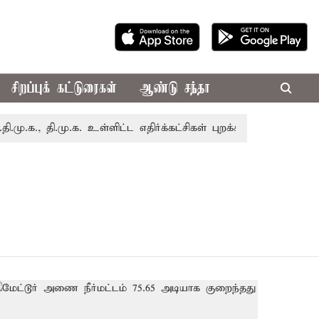
சிறப்புக் கட்டுரைகள்
ஆண்டு சந்தா
., தி.மு.க. உள்ளிட்ட எதிர்க்கட்சிகள் புறக்கணிப்பு
சென்னைய