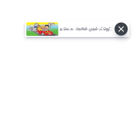
த.வெ.க. அரசின் முதல் பட்ஜெட்: