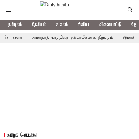
தமிழகம்
தேசியம்
உலகம்
சினிமா
விளையாட்டு
ஜோத
ாரணை
அமர்நாத் யாத்திரை தற்காலிகமாக நிறுத்தம்
இமாச்சலத்தில் 
தமிழக செய்திகள்