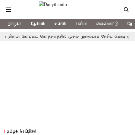
தமிழகம்
தேசியம்
உலகம்
சினிமா
விளையாட்டு
ஜோத
தினம்: கோட்டை கொத்தளத்தில் முதல் முறையாக தேசிய கொடி ஏற்றுகிறார், 
தமிழக செய்திகள்