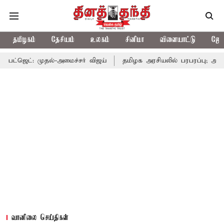
தமிழகம்
தேசியம்
உலகம்
சினிமா
விளையாட்டு
ஜோத
ல்-அமைச்சர் விஜய்
தமிழக அரசியலில் பரபரப்பு; அமைச்சர் ஆனந்த் 
வானிலை செய்திகள்