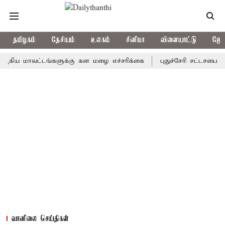
தமிழகம்
தேசியம்
உலகம்
சினிமா
விளையாட்டு
ஜோத
மாவட்டங்களுக்கு கன மழை எச்சரிக்கை
புதுச்சேரி சட்டசபையில் வரு
வானிலை செய்திகள்