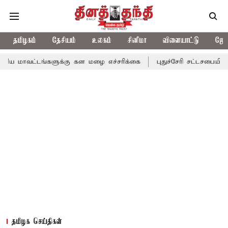
தமிழகம்
தேசியம்
உலகம்
சினிமா
விளையாட்டு
ஜோத
டங்களுக்கு கன மழை எச்சரிக்கை
புதுச்சேரி சட்டசபையில் வரும் 24ம
தமிழக செய்திகள்