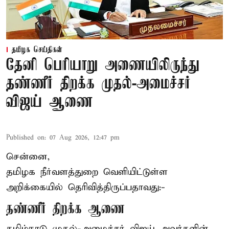
தமிழக செய்திகள்
தேனி பெரியாறு அணையிலிருந்து
தண்ணீர் திறக்க முதல்-அமைச்சர்
விஜய் ஆணை
Published on
:
07 Aug 2026, 12:47 pm
சென்னை,
தமிழக நீர்வளத்துறை வெளியிட்டுள்ள
அறிக்கையில் தெரிவித்திருப்பதாவது:-
தண்ணீர் திறக்க ஆணை
தமிழ்நாடு
முதல்-அமைச்சர் விஜய்
அவர்களின்