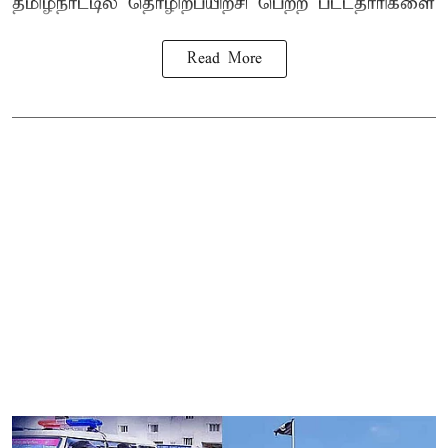
தமிழ்நாட்டில்
தொழிற்பயிற்சி
பெற்ற
பட்டதாரிகளை
Read More