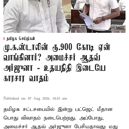
தமிழக செய்திகள்
மு.க.ஸ்டாலின் ரூ.900 கோடி ஏன்
வாங்கினார்? அமைச்சர் ஆதவ்
அர்ஜுனா - உதயநிதி இடையே
காரசார வாதம்
Published on
:
07 Aug 2026, 10:55 am
தமிழக சட்டசபையில் இன்று பட்ஜெட் மீதான
பொது விவாதம் நடைபெற்றது. அப்போது,
அமைச்சர் ஆதவ் அர்ஜுனா பேசியதாவது: மது