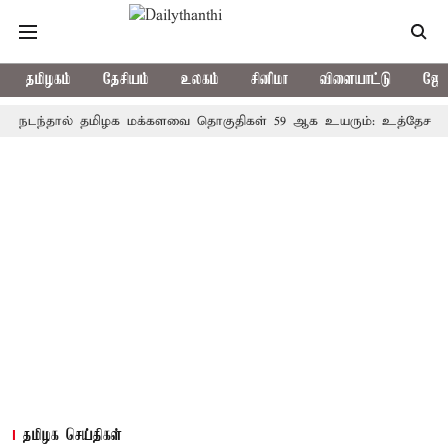
தமிழகம்
தேசியம்
உலகம்
சினிமா
விளையாட்டு
ஜோத
தால் தமிழக மக்களவை தொகுதிகள் 59 ஆக உயரும்: உத்தேச பட்டியல
தமிழக செய்திகள்