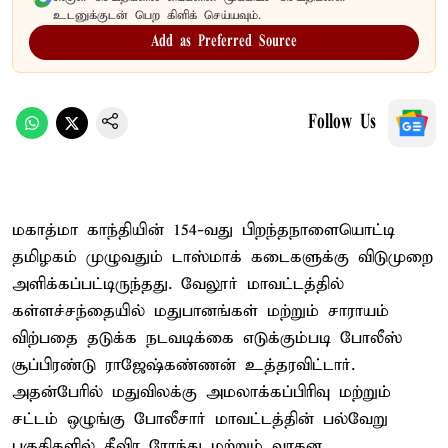
உடனுக்குடன் பெற கிளிக் செய்யவும்.
Add as Preferred Source
Follow Us
மகாத்மா காந்தியின் 154-வது பிறந்தநாளையொட்டி
தமிழகம் முழுவதும் டாஸ்மாக் கடைகளுக்கு விடுமுறை
அளிக்கப்பட்டிருந்தது. வேலூர் மாவட்டத்தில்
கள்ளச்சந்தையில் மதுபானங்கள் மற்றும் சாராயம்
விற்பதை தடுக்க நடவடிக்கை எடுக்கும்படி போலீஸ்
சூப்பிரண்டு ராஜேஷ்கண்ணன் உத்தரவிட்டார்.
அதன்பேரில் மதுவிலக்கு அமலாக்கப்பிரிவு மற்றும்
சட்டம் ஒழுங்கு போலீசார் மாவட்டத்தின் பல்வேறு
பகுதிகளில் தீவிர ரோந்து மற்றும் வாகன