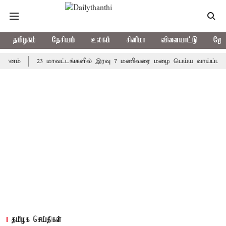
தமிழகம்
தேசியம்
உலகம்
சினிமா
விளையாட்டு
ஜோத
23 மாவட்டங்களில் இரவு 7 மணிவரை மழை பெய்ய வாய்ப்பு
கொர
தமிழக செய்திகள்