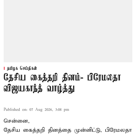
தமிழக செய்திகள்
தேசிய கைத்தறி தினம்- பிரேமலதா
விஜயகாந்த் வாழ்த்து
Published on
:
07 Aug 2026, 3:08 pm
சென்னை,
தேசிய கைத்தறி தினத்தை
முன்னிட்டு, பிரேமலதா