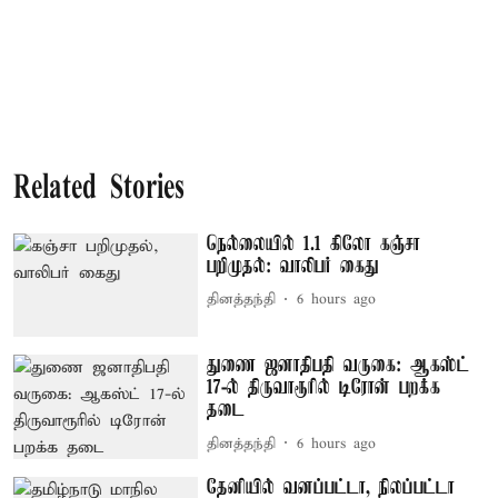
Related Stories
நெல்லையில் 1.1 கிலோ கஞ்சா
பறிமுதல்: வாலிபர் கைது
தினத்தந்தி
6 hours ago
துணை ஜனாதிபதி வருகை: ஆகஸ்ட்
17-ல் திருவாரூரில் டிரோன் பறக்க
தடை
தினத்தந்தி
6 hours ago
தேனியில் வனப்பட்டா, நிலப்பட்டா