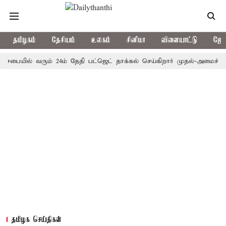
தமிழகம்
தேசியம்
உலகம்
சினிமா
விளையாட்டு
ஜோத
யில் வரும் 24ம் தேதி பட்ஜெட் தாக்கல் செய்கிறார் முதல்-அமைச்சர் ரங்கச
தமிழக செய்திகள்